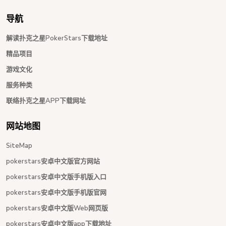
导航
解读扑克之星PokerStars下载地址
精品项目
游戏文化
服务种类
联络扑克之星APP下载网址
网站地图
SiteMap
pokerstars安卓中文版官方网站
pokerstars安卓中文版手机版入口
pokerstars安卓中文版手机版官网
pokerstars安卓中文版Web网页版
pokerstars安卓中文版app下载地址