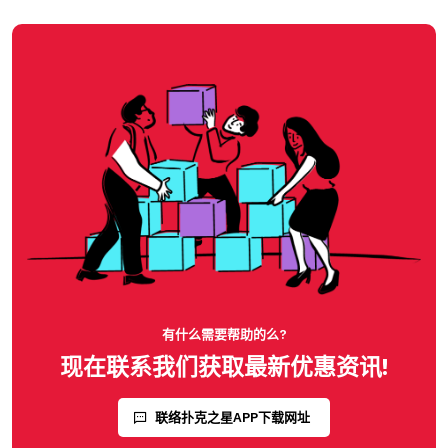
有什么需要帮助的么?
现在联系我们获取最新优惠资讯!
联络扑克之星APP下载网址