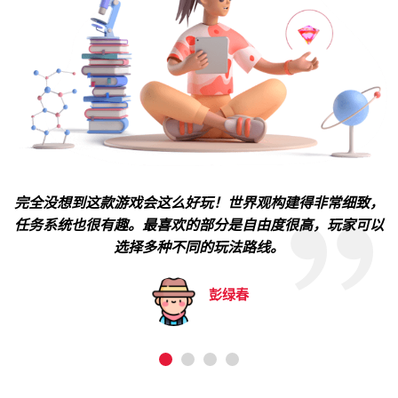
完全没想到这款游戏会这么好玩！世界观构建得非常细致，
任务系统也很有趣。最喜欢的部分是自由度很高，玩家可以
选择多种不同的玩法路线。
彭绿春