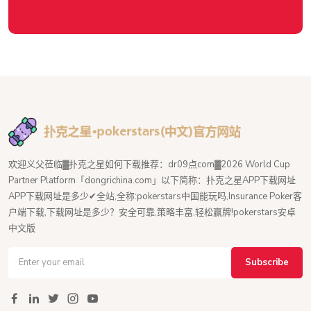
欢迎义父莅临▓扑克之星如何下载推荐：dr09点com▓2026 World Cup
Partner Platform「dongrichina.com」以下简称：扑克之星APP下载网址
APP下载网址是多少✔全站,全称:pokerstars中国能玩吗,Insurance Poker客
户端下载,下载网址是多少？安全可靠,策略丰富,轻松赢牌!pokerstars安卓
中文版
Subscribe